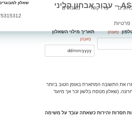
שאלון למבוגרים ASRS עבור אבחון קליני לD
שאלון למבוגרים ASRS – עבור אבחון קליני
חונים
צרו קשר
מאמרים
75315312
 פרטיות
לפון
תאריך מילוי השאלון
(חובה)
(חובה)
ענו בבקשה על השאלות הבאות ובחרו את התשובה המתארת באופן הטוב ביותר
נה. (שאלון מנוסח בלשון זכר אך מיועד
אות חסרות זהירות כשאתה עובד על משימה