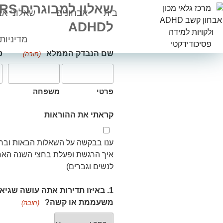
בית
אבחונים
שאלוני אב
לADHD​
מדיניות
שם הנבדק הממלא
ט
(חובה)
פרטי
משפחה
קראתי את ההוראות
איך הרגשת ופעלת בחצי השנה האחרו
לנשים וגברים)
1. באיזו תדירות אתה עושה שגי
משעממת או קשה?
(חובה)