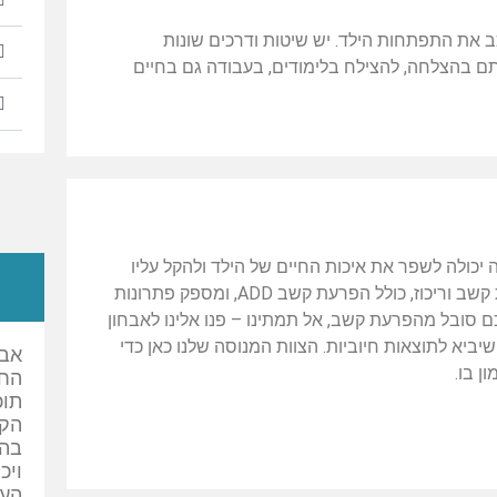
ע או לעכב את התפתחות הילד. יש שיטות ודרכים שונות
ם בהצלחה, להצילח בלימודים, בעבודה גם בחיים
והדרכים להתמודד איתה יכולה לשפר את איכות החיים של הילד ולהקל עליו
מתמחה באבחון בעיות קשב וריכוז, כולל הפרעת קשב ADD, ומספק פתרונות
ם סובל מהפרעת קשב, אל תמתינו – פנו אלינו לאבחון
יביא לתוצאות חיוביות. הצוות המנוסה שלנו כאן כדי
אבח
ן בו.
החז
תוכ
הקנ
בהנ
ויכ
העצ