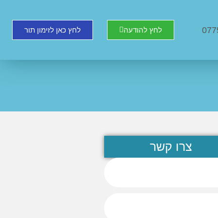
077
לחץ להודעה
לחץ כאן לזימון תור
צרו קשר