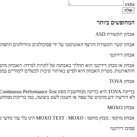
extra
שלח
המחופשים ביותר
אבחון תקשורת ASD
אבחון קשיי תקשורת והרצף האוטיסטי על ידי פסיכולוגים וניורולוגים התפתח
אבחון דידקטי
אבחון או מבחן דידקטי הוא תהליך באבחנה של לקויות למידה. האבחון מתבצע
והתארגנות. מטרת האבחון היא לסייע באיתור סיבות לכשלים לימודיים במט
אבחון TOVA
לא דורשת ידע מוקדם של שפה או חשבון לשם ביצועה, כמו בדיקות ממוחשב
אבחון MOXO​
אבחון מוקסו : מבחן מוקסו : MOXO TEST : MOXO הינו כלי עזר מדעי שפותח בארץ לאבחון והערכה טיפולית של הפרעות קשב וריכוז. זהו מבחן ממוחשב חדשני
פסיכו דידקטי