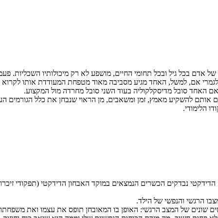
של אדם בכל גיל ובכל תחומי החיים, מושפע לא רק מיכולותיו השכליות. פעמ
ה לגמרי אם, למשל, האחד מגיע מסביבה מאוד מטפחת המעודדת אותו לקרוא ול
 אם האחד סובל מדיסקלקוליה בעוד השני סובל מחרדה מול המקצוע.
ים אותם להשקיע מאמץ, זמן ומשאבים, מן הראוי שנבחן את כלל הגורמים העש
ו הלימודי.
ק הדידקטי נבדקים הכשרים הנמצאים במוקד האבחון הדידקטי (תפקודי זיכרון,
בו הרגשי והנפשי של הילד.
טים שונים של המצב הרגשי: האופן בו המאובחן תופס את עצמו ואת משפחתו,