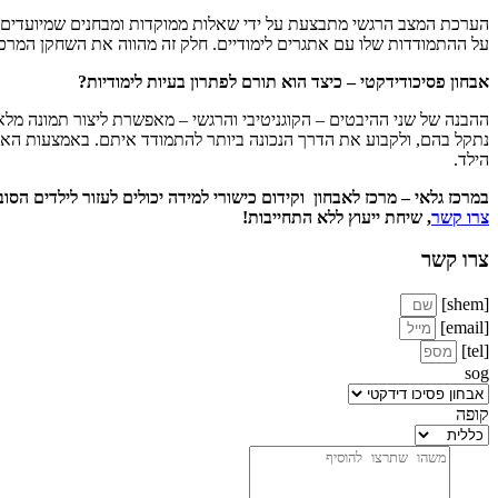
הערכת המצב הרגשי מתבצעת על ידי שאלות ממוקדות ומבחנים שמיועדים לה
על ההתמודדות שלו עם אתגרים לימודיים. חלק זה מהווה את השחקן המרכז
אבחון פסיכודידקטי – כיצד הוא תורם לפתרון בעיות לימודיות?
ההבנה של שני ההיבטים – הקוגניטיבי והרגשי – מאפשרת ליצור תמונה מלאה
נתקל בהם, ולקבוע את הדרך הנכונה ביותר להתמודד איתם. באמצעות האבחון 
הילד.
במרכז גלאי – מרכז לאבחון וקידום כישורי למידה יכולים לעזור לילדים הסו
צרו קשר
, שיחת ייעוץ ללא התחייבות
!
צרו קשר
[shem]
[email]
[tel]
sog
קופה