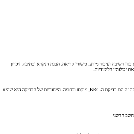
גון חשיבה ועיבוד מידע, כישורי קריאה, הבנת הנקרא וכתיבה, זיכרון
 יכולותיו הלימודיות.
בדיקת TOVA היא בדיקה ממוחשבת מסוג CPT) Continuous Performance Test) או בעברית – מבחן התפקוד המתמשך. דוגמאות נוספות למבחנים מסוג זה הם בדיקת ה-BRC, מוקסו וכדומה. הייחודיות של הבדיקה היא שהיא