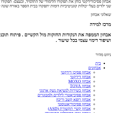
אבחון פסיכודידקטי בוחן את תפקודו הלימודי של התלמיד, ובעצם- תפקודו 
שני ילדים בעלי יכולות קוגניטיביות דומות יתפקדו בבית הספר באורח שונ
שאלוני אבחון
מרכז למידה
אבחון הממפה את הנקודות החזקות מול הקשיים . פיתוח תוכניו
ושיפור דימוי עצמי בכל שיעור .
ניווט מהיר
בית
אבחונים
אבחון פסיכו דידקטי
אבחון דידקטי
אבחון MOXO
אבחון TOVA
אבחון כשירות לנשיאת נשק ארגוני
אבחון פסיכיאטרי לילדים ולמבוגרים
אבחון רופא קשב וריכוז
אבחון פסיכודיאגנוסטי
אבחון קשיי תקשורת (ASD)