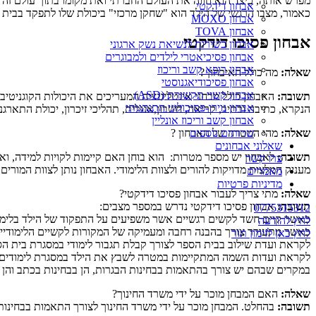
מפרש אותה, כיצד הוא חווה את העולם החברתי ואת מקומו בתוך עולם זה ל
אבחון דידקטי
כאמור, מצבו הרגשי של הילד הוא "שחקן מרכזי" ביכולת שלו לתפקד בבית 
אבחון MOXO
אבחון TOVA
אבחון פסיכו דידקטי
אבחון כשירות לנשיאת נשק ארגוני
אבחון פסיכיאטרי לילדים ולמבוגרים
אבחון רופא קשב וריכוז
שאלה
:
מה כולל האיבחון ?
אבחון פסיכודיאגנוסטי
אבחון קשיי תקשורת (ASD)
תשובה
:
האבחון כולל מבחני אינטליגנציה המעריכים את היכולות הקוגניט
אבחון נוירו-פסיכולוגי התנהגותי
הנקרא, כתיבה וכתיב, קריאה, חשבון,אנגלית, תהליכי זיכרון, יכולת התארגנ
אבחון קשב וריכוז אונליין
שרותים נוספים
שאלה
:
מהי המטרה של האבחון ?
שאלוני אבחונים
תשובה
:
לאבחון יש מספר מטרות: הוא בוחן האם קיימות לקויות למידה, וא
צרו קשר
מעניק המלצות מדויקות להורים ולצוות הלימודי. האבחון נותן לצוות המור
מאמרים
מדיניות פרטיות
שאלה
:
מתי צריך לעבור אבחון פסיכו דידקטי?
תשובה
:
אבחון פסיכו דידקטי נדרש במספר מצבים:
0775315312
כאשר קיים חשד לקשים רגשיים אשר משפיעים על התפקוד של הילד בלימו
לחץ להודעה
כאשר מתעורר צורך בהבנה רחבה ומעמיקה של המקורות לקשיים הלימודיים
לחץ כאן לזימון תור
לקראת ועדת שילוב בבית הספר לצורך קבלת תגבור לימודי במסגרת בית הס
לקראת ועדות השמה המתקיימות במטרה לשבץ את הילד במסגרת לימודים
במקרים שבהם יש צורך בהתאמות בבחינות הבגרות, הן בבחינות בכתב והן ב
שאלה
:
האם המבחן מוכר על ידי משרד החינוך?
תשובה
:
בהחלט. המבחן מוכר על ידי משרד החינוך לצורך התאמות בבחינות