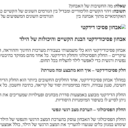
שאלה
:
מה החשיבות של האבחון?
תשובה
:
זיהוי הקשיים הלימודיים ומבדיל בין הגורמים השונים של הקשיי
האקדמאיים מתוך אבחנה בין הגורמים השונים המשפיעים על התפ
אבחון פסיכודידקטי הבנת הקשיים והיכולות של הילד
אבחון פסיכודידקטי הוא כלי משמעותי בעבודת מערכות החינוך וההוראה, המ
עיקריים – החלק הפסיכולוגי והחלק הדידקטי. כל אחד מהם ממוקד בהיבטים
נפשית ורגשית כדי לאפשר לילד להצליח בכל תחום.
חלק פסיכודידקטי – איך הוא מתבצע ומה מטרתו?
במהלך אבחון פסיכודידקטי, אחד החלקים החשובים ביותר הוא החלק הדידקטי
חשיבה, סגנון עבודה, ורמה במיומנויות יסוד של קריאה, כתיבה וחשבון. כל 
החלק הדידקטי מבוצע באמצעות סדרת מבחנים ופעילויות שמעריכים את המי
ניתן לסייע לו בשיפור המיומנויות היסודיות.
החלק הפסיכולוגי – הערכת מצב רגשי ונפשי
החלק הפסיכולוגי של האבחון עוסק בהערכת המצב הרגשי והנפשי של הילד. 
שימוש במגוון כלים שנועדו להעריך את המצב הרגשי של הילד, כולל אמצע