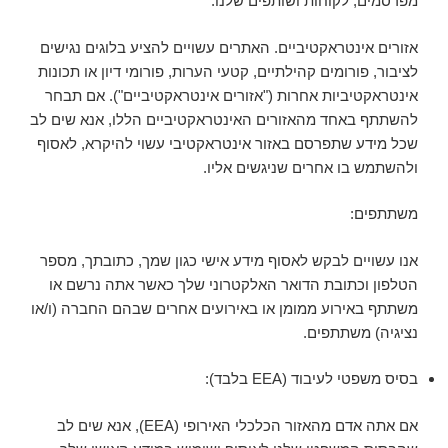
מפרסמים, לקוחות ושותפים שלנו.
אזורים אינטראקטיביים. האתרים עשויים להציע בלוגים נגישים
לציבור, פורומים קהילתיים, קטעי הערות, פורומי דיון או תכונות
אינטראקטיביות אחרות ("אזורים אינטראקטיביים"). אם תבחר
להשתתף באחד מהאזורים האינטראקטיביים הללו, אנא שים לב
שכל מידע שתפרסם באזור אינטראקטיבי עשוי להיקרא, לאסוף
ולהשתמש בו אחרים שניגשים אליו.
משתתפים:
אנו עשויים לבקש לאסוף מידע אישי כגון שמך, כתובתך, מספר
הטלפון וכתובת הדואר האלקטרוני שלך כאשר אתה נרשם או
משתתף באירוע ממומן או באירועים אחרים שבהם החברה (ו/או
נציגיה) משתתפים.
בסיס משפטי לעיבוד (EEA בלבד):
אם אתה אדם מהאזור הכלכלי האירופי (EEA), אנא שים לב