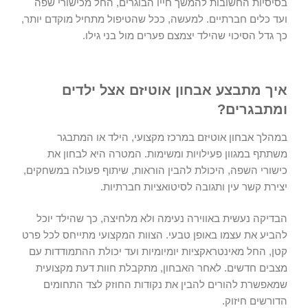
בסיסיות החשובות להמשך חייו הבוגרים, החל מכישורי שפה
ועד כלים חברתיים. למעשה, ככל שהטיפול מתחיל מוקדם יותר,
כך גדל הסיכוי שהילד יצמצם פערים מול בני גילו.
איך מתבצע אבחון אוטיזם אצל ילדים
ומתבגרים?
במהלך
אבחון אוטיזם
במרכז מקצועי, הילד או המתבגר
משתתף במגוון פעילויות ומשימות. המטרה היא לבחון את
כישורי השפה, היכולת להבין הוראות, שיתוף פעולה במשחקים,
יצירת קשר עין ותגובה לסיטואציות חברתיות.
הבדיקה נעשית באווירה נעימה ולא מלחיצה, כך שהילד יוכל
להביע את עצמו באופן טבעי. הצוות המקצועי מתייחס לכל פרט
קטן, החל מאינטראקציות יומיומיות ועד יכולת ההתמודדות עם
מצבים חדשים. לאחר האבחון, מתקבלת חוות דעת מקצועית
שמאפשרת להורים להבין את נקודות החוזק לצד התחומים
הדורשים חיזוק.