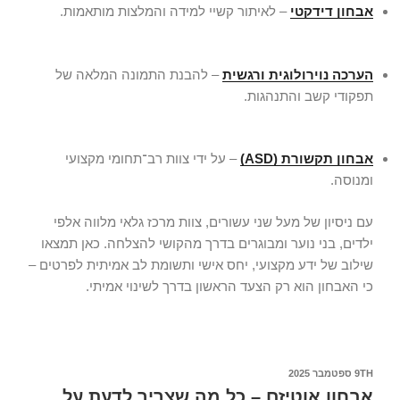
אבחון דידקטי
– לאיתור קשיי למידה והמלצות מותאמות.
הערכה נוירולוגית ורגשית
– להבנת התמונה המלאה של
תפקודי קשב והתנהגות.
אבחון תקשורת (ASD)
– על ידי צוות רב־תחומי מקצועי
ומנוסה.
עם ניסיון של מעל שני עשורים, צוות
מרכז גלאי
מלווה אלפי
ילדים, בני נוער ומבוגרים בדרך מהקושי להצלחה. כאן תמצאו
שילוב של ידע מקצועי, יחס אישי ותשומת לב אמיתית לפרטים –
כי האבחון הוא רק הצעד הראשון בדרך לשינוי אמיתי.
9TH ספטמבר 2025
אבחון אוטיזם – כל מה שצריך לדעת על