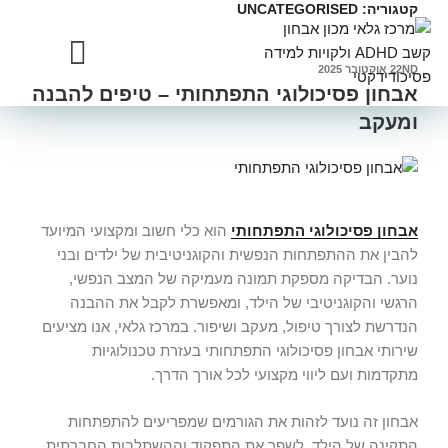
קטגוריה:
UNCATEGORISED
22ND אוקטובר 2025
אבחון פסיכולוגי התפתחותי – טיפים להבנה
מדיניות פרטיות
שאלוני אבחונים
ומעקב
אבחון פסיכולוגי התפתחותי
הוא כלי חשוב ומקצועי המיועד
להבין את ההתפתחות הנפשית והקוגניטיבית של ילדים ובני
נוער. הבדיקה מספקת תמונה מעמיקה של המצב הנפשי,
הרגשי והקוגניטיבי של הילד, ומאפשרת לקבל את ההבנה
הנדרשת לצורך טיפול, מעקב ושיפור. במרכז גלאי, אנו מציעים
שירותי
אבחון פסיכולוגי התפתחותי
בעזרת טכנולוגיות
מתקדמות ועם ליווי מקצועי לכל אורך הדרך.
אבחון זה נועד לזהות את הגורמים שמפריעים להתפתחות
התקינה של הילד, לשפר את התפקוד וההשתלבות החברתית