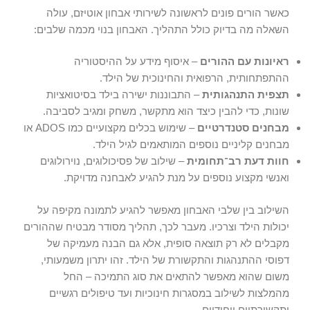
כאשר הורים פונים לראשונה לשירותי
אבחון אוטיזם
, עולה
השאלה מה בדיוק כולל התהליך. האבחון בנוי מכמה שלבים:
ראיונות עם ההורים
– איסוף מידע על ההיסטוריה
ההתפתחותית, הרפואית והחינוכית של הילד.
תצפית התנהגותית
– התבוננות ישירה בילד בסיטואציות
שונות, כדי להבין כיצד הוא מתקשר, משחק ומגיב לסביבה.
מבחנים סטנדרטיים
– שימוש בכלים מקצועיים כמו ADOS או
מבחנים קליניים נוספים המותאמים לגיל הילד.
חוות דעת רב־תחומית
– שילוב של פסיכולוגים, נוירולוגים
ואנשי מקצוע נוספים על מנת להגיע לאבחנה מדויקת.
השילוב בין שלבי האבחון מאפשר להגיע לתמונה מקיפה על
יכולות הילד וצרכיו. מעבר לכך, תהליך מסודר מבטיח שההורים
מקבלים לא רק תוצאה סופית, אלא גם הבנה מעמיקה של
דפוסי ההתנהגות והתקשורת של הילד. זהו יתרון משמעותי,
משום שהוא מאפשר להתאים את סוג התמיכה – החל
מהמלצות לשילוב במסגרות חינוכיות ועד טיפולים רגשיים
ותקשורתיים ייחודיים.