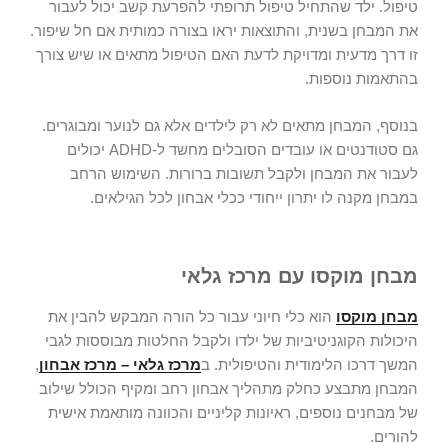
טיפול. ילד שהתחיל טיפול תרופתי להפרעת קשב יכול לעבור
את המבחן בשנית, והתוצאות יראו בצורה כמותית אם חל שיפור.
זו דרך מדעית ומדויקת לדעת האם הטיפול מתאים או שיש צורך
בהתאמות נוספות.
בנוסף, המבחן מתאים לא רק לילדים אלא גם לנוער ומבוגרים.
גם סטודנטים או עובדים הסובלים מחשד ל-ADHD יכולים
לעבור את המבחן ולקבל תשובות ברורות. השימוש הרחב
במבחן מקנה לו יתרון ייחודי ככלי אבחון לכל הגילאים.
מבחן מוקסו עם מרכז גלאי
מבחן מוקסו
הוא כלי חיוני עבור כל הורה המבקש להבין את
היכולות הקוגניטיביות של ילדו ולקבל החלטות מבוססות לגבי
המשך דרכו הלימודית והטיפולית. ב
מרכז גלאי – מרכז אבחון
,
המבחן מתבצע כחלק מתהליך אבחון רחב ומקיף הכולל שילוב
של מבחנים נוספים, ראיונות קליניים והכוונה מותאמת אישית
להורים.