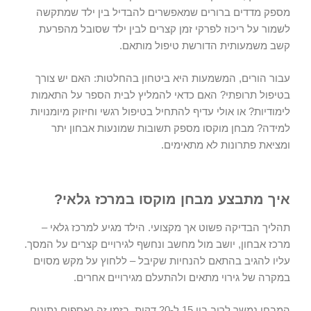
מספק מדדים ברורים שמאפשרים להבדיל בין ילד שמתקשה
לשמור על ריכוז לפרקי זמן קצרים לבין ילד שסובל מהפרעת
קשב משמעותית הדורשת טיפול מותאם.
עבור הורים, המשמעות היא ביטחון בהחלטות: האם יש צורך
בטיפול תרופתי? האם כדאי להמליץ לבית הספר על התאמות
לימודיות? או אולי עדיף להתחיל בטיפול רגשי וחיזוק מיומנויות
למידה? מבחן מוקסו מספק תשובות שמונעות אבחון יתר
ומציאת פתרונות לא מתאימים.
איך מתבצע מבחן מוקסו במרכז גלאי?
תהליך הבדיקה פשוט אך מקצועי. הילד מגיע ל
מרכז גלאי –
מרכז אבחון
, יושב מול מחשב ונחשף לגירויים קצרים על המסך.
עליו להגיב בהתאם להנחיות שקיבל – ללחוץ על מקש מסוים
במקרה של גירוי מתאים ולהתעלם מגירויים אחרים.
המבחן נמשך לרוב בין 15 ל-20 דקות. בזמן זה נאספים נתונים