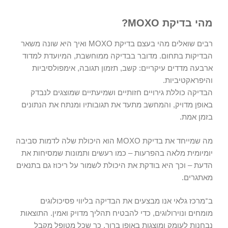
מהי בדיקת MOXO?
רבים שואלים מהי בעצם
בדיקת MOXO
ואיך היא שונה משאר
הבדיקות בתחום. מדובר בבדיקה ממוחשבת, המיועדת למדוד
ארבעה מדדים עיקריים: קשב, תזמון תגובה, אימפולסיביות
והיפראקטיביות.
הבדיקה כוללת גירויים חזותיים ושמיעתיים שמוצגים לנבדק
באופן מדויק, והמחשב מתעד את תגובותיו ומנתח את הנתונים
בזמן אמת.
מה שמייחד את בדיקת MOXO
הוא היכולת שלה לדמות סביבה
יומיומית מלאה בהפרעות – כמו רעשים ותמונות שמסיחות את
הדעת – וכך היא בודקת את היכולת לשמור על ריכוז גם בתנאים
מאתגרים.
ב־מרכז גלאי
אנו מבצעים את הבדיקה בליווי פסיכולוגים
מומחים ונוירולוגים, כדי להבטיח תהליך מדויק ואמין. התוצאות
נבחנות לעומק ומוצגות באופן ברור, כך שכל מטופל מקבל