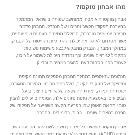
מהו אבחון מוקסו?
אבחון מוקסו הוא מבחן ממוחשב שפותח בישראל, המתמקד
בהערכת תפקודי הקשב והריכוז של הנבדק. המבחן מדמה
סביבה יומיומית מורכבת, הכוללת מסיחים חזותיים ושמיעתיים,
אשר מטרתם לאתגר את יכולת ההתרכזות והוויסות של הנבדק.
במהלך המבחן, הנבדק מתבקש לבצע משימות פשוטות
במקביל לגירויים שונים, וכך נמדדת היכולת לשמור על ריכוז,
לעמוד בפני הסחות דעת ולהגיב במהירות ובדיוק.
הנתונים שנאספים במהלך המבחן מספקים תמונה מקיפה
ומדויקת של תפקודי הקשב, כולל רמת הריכוז, מהירות התגובה,
יכולת ההתמדה, ומידת ההשפעה של גירויים חיצוניים על
הביצועים. באמצעות ניתוח נתונים אלה, המומחים יכולים להבין
טוב יותר את האופן שבו הפרעת הקשב משפיעה על תפקודו של
הפרט במצבים שונים – בבית, בלימודים ובחברה.
אבחון מוקסו משמש ככלי אבחון חשוב לשם זיהוי הפרעת קשב
וריכוז (ADHD), והוא מסייע לאבחן את רמת הקושי ואת מאפייני