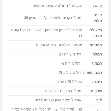
ק. גת
ישעיהו 1 מתנ"ס קמפוס הנביאים
קרית
מתנ"ס קרית מלאכי – ש"ד בן גוריון 38
מלאכי
ראשלצ
סחרוב-19 קניון ערי החוף (שער-1 בניין D קומה
מערב
1)
רחובות
מנוחה ונחלה 18 בית הרופאים
רמלה
רח' היצירה 21
רמת גן
רח' מוריה 6
רמת השרון
רח' סוקולוב 48
רעננה
החי״ל 49 רעננה
שדרות
מתנ"ס שדרות – ברלב 4
לוד
אשכול פיס אהרון בן חמו 5 לוד
בניין מגדלי אלון 2 – יגאל אלון 94 קומה 4 בתוך