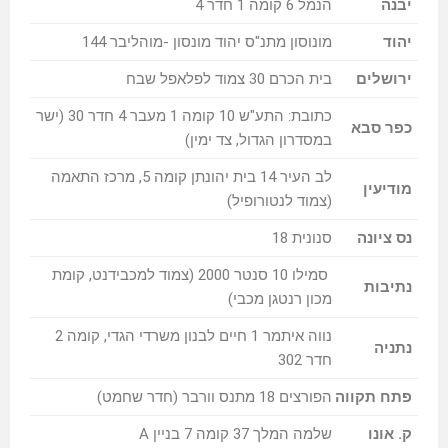
יבנה
הנמל 6 קומה 1 חדר 4
יהוד
מונוסון מתנ"ס יהוד מונסון -מוהליבר 144
ירושלים
בית הכרם 30 צמוד לפלאפל שבח
כתובת: התע"ש 10 קומה 1 מעבר 4 חדר 30 (ישר
כפר סבא
במסדרון הגדול, צד ימין)
לב העיר 14 בית יהונתן קומה 5, מרכז התאמה
מודיעין
(צמוד לנטורופיל)
נס ציונה
סנונית 18
סמילו 10 סנטר 2000 (צמוד למכבידנט, קומת
נתיבות
מכון רנטגן מכבי)
נווה איתמר 1 חיים לבנון משרדי הגדי, קומה 2
נתניה
חדר 302
פתח תקווה
הפורצים 18 מתנס וורבר (חדר שחמט)
ק. אונו
שלמה המלך 37 קומה 7 בניין A